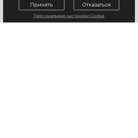
Принять
Отказаться
Персональные настройки Cookie
© 2009-2026, ГУ "Санаторий "Юность", официальный сайт