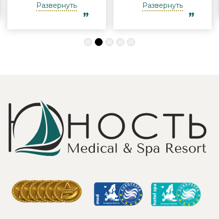
Виктории -
полноценного
Развернуть
Развернуть
огромная
отдыха
благодарность за
компанией и в
индивидуальный
одиночку, семьи
подход, за
с детьми и пар.
деликатность!
Шикарные аква
Работая
зона на свежем
Профессионально
воздухе и
и Грамотно, она
бассейн,
проводит это
огромная
«мероприятие»
территория с
очень комфортно
благоустроенным
для клиента! Вот
пляжем и
услуги уколов
спортивными
озона или
площадками,
углекислого газа;)
море цветов,
Тут главное,
фонтаны и
чтобы
собственный
высококлассные
остров для
врачи,
прогулок, где
выполняющие эти
приятно
процедуры, в
уединиться.
отпуск ходили
Близость к
попеременно;
Минску для меня
дабы не оставить
также было