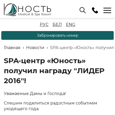
Бассейн
РУС
БЕЛ
ENG
+375 (17) 503 93 22
Забронировать номер
Аренда беседок
(ОРБ Крыжовка)
Главная
Новости
SPA-центр «Юность» получил 
+375 (33) 902 35 07
Отдел бронирования
SPA-центр «Юность»
+375 (17) 503 91 10
получил награду "ЛИДЕР
2016"!
Уважаемые Дамы и Господа!
Спешим поделиться радостным событием
уходящего года.