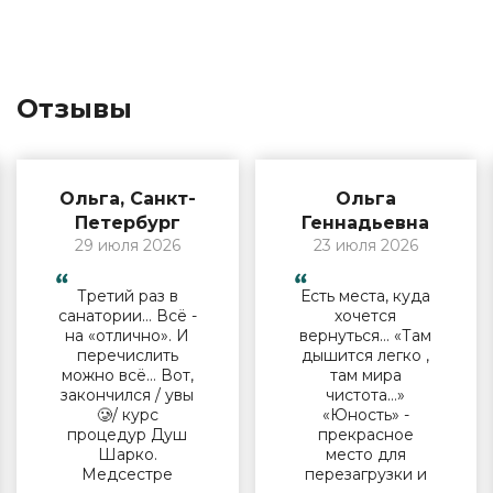
Отзывы
Ольга, Санкт-
Ольга
Петербург
Геннадьевна
29 июля 2026
23 июля 2026
Третий раз в
Есть места, куда
санатории… Всё -
хочется
на «отлично». И
вернуться… «Там
перечислить
дышится легко ,
можно всё… Вот,
там мира
закончился / увы
чистота…»
🥲/ курс
«Юность» -
процедур Душ
прекрасное
Шарко.
место для
Медсестре
перезагрузки и