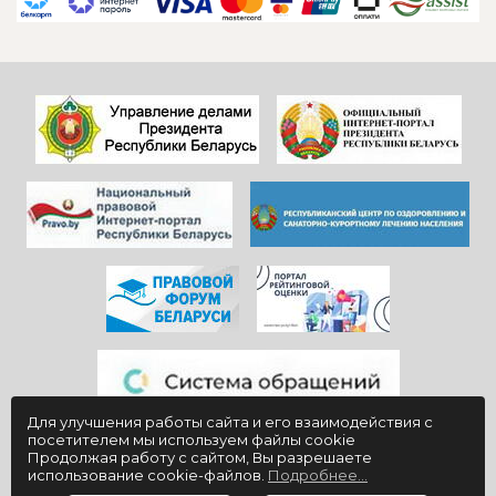
САДОВНИКАМ
ресепшен и
санатория!
другие службы и
Особенно, когда
пожелать
видишь, КАК они
дальнейшего
работают)!
процветания
Здоровья и
красивой и вечно
благополучия
молодой
всем!
«Юности».
Для улучшения работы сайта и его взаимодействия с
посетителем мы используем файлы cookie
Продолжая работу с сайтом, Вы разрешаете
использование cookie-файлов.
Подробнее...