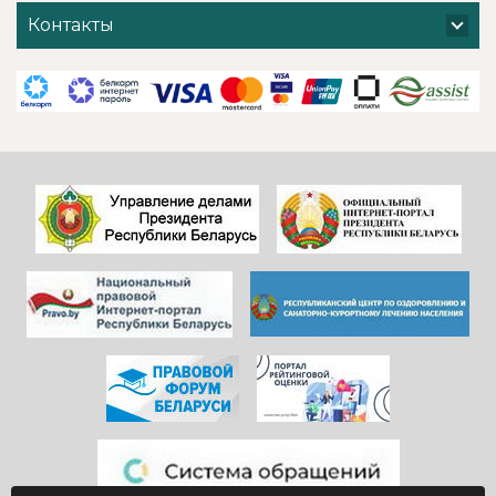
хочется добавить
поблагодарить
Контакты
и от себя- прям
администрацию
низкий поклон
санатория,
всем
сотрудников
САДОВНИКАМ
ресепшен и
санатория!
другие службы и
Особенно, когда
пожелать
видишь, КАК они
дальнейшего
работают)!
процветания
Здоровья и
красивой и вечно
благополучия
молодой
всем!
«Юности».