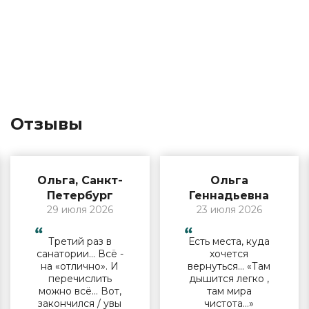
Отзывы
Ольга, Санкт-
Ольга
Петербург
Геннадьевна
29 июля 2026
23 июля 2026
Третий раз в
Есть места, куда
санатории… Всё -
хочется
на «отлично». И
вернуться… «Там
перечислить
дышится легко ,
можно всё… Вот,
там мира
закончился / увы
чистота…»