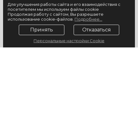
Для улучшения работы сайта и его взаимодействия с
посетителем мы используем файлы cookie
Продолжая работу с сайтом, Вы разрешаете
использование cookie-файлов.
Подробнее...
Принять
Отказаться
Персональные настройки Cookie