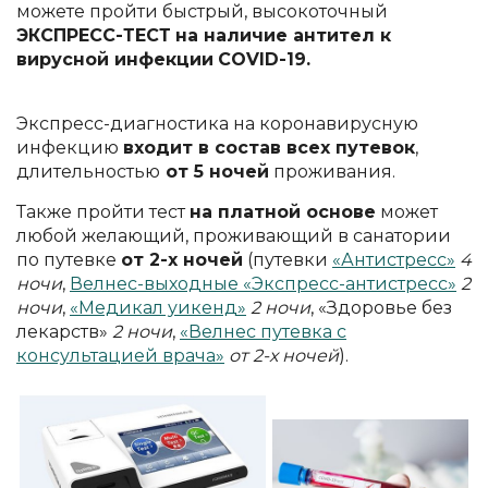
можете пройти быстрый, высокоточный
ЭКСПРЕСС-ТЕСТ
на наличие антител к
вирусной инфекции
COVID-19.
Экспресс-диагностика на коронавирусную
инфекцию
входит в состав всех путевок
,
длительностью
от 5 ночей
проживания.
Также пройти тест
на платной основе
может
любой желающий, проживающий в санатории
по путевке
от 2-х ночей
(путевки
«Антистресс»
4
ночи
,
Велнес-выходные «Экспресс-антистресс»
2
ночи
,
«Медикал уикенд»
2 ночи
, «Здоровье без
лекарств»
2 ночи
,
«Велнес путевка с
консультацией врача»
от 2-х ночей
).