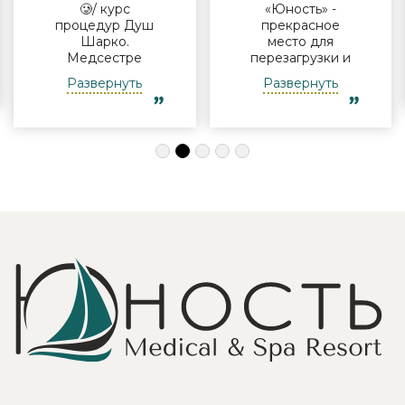
🥲/ курс
«Юность» -
процедур Душ
прекрасное
Шарко.
место для
Медсестре
перезагрузки и
Виктории -
полноценного
Развернуть
Развернуть
огромная
отдыха
благодарность за
компанией и в
индивидуальный
одиночку, семьи
подход, за
с детьми и пар.
деликатность!
Шикарные аква
Работая
зона на свежем
Профессионально
воздухе и
и Грамотно, она
бассейн,
проводит это
огромная
«мероприятие»
территория с
очень комфортно
благоустроенным
для клиента! Вот
пляжем и
услуги уколов
спортивными
озона или
площадками,
углекислого газа;)
море цветов,
Тут главное,
фонтаны и
чтобы
собственный
высококлассные
остров для
врачи,
прогулок, где
выполняющие эти
приятно