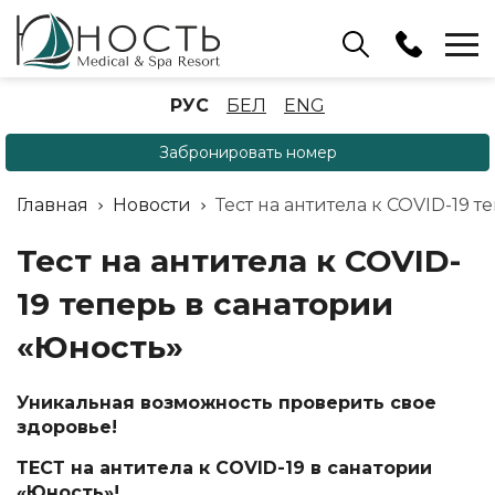
Бассейн
РУС
БЕЛ
ENG
+375 (17) 503 93 22
Забронировать номер
Аренда беседок
(ОРБ Крыжовка)
Главная
Новости
Тест на антитела к COVID-19 
+375 (33) 902 35 07
Отдел бронирования
Тест на антитела к COVID-
+375 (17) 503 91 10
19 теперь в санатории
«Юность»
Уникальная возможность проверить свое
здоровье!
ТЕСТ на антитела к COVID-19 в санатории
«Юность»!