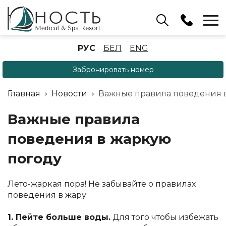
Бассейн
РУС
БЕЛ
ENG
+375 (17) 503 93 22
Забронировать номер
Аренда беседок
(ОРБ Крыжовка)
Главная
Новости
Важные правила поведения 
+375 (33) 902 35 07
Отдел бронирования
Важные правила
+375 (17) 503 91 10
поведения в жаркую
погоду
Лето-жаркая пора! Не забывайте о правилах
поведения в жару:
1. Пейте больше воды.
Для того чтобы избежать