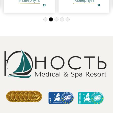
Развернуть
Развернуть
огромная
отдыха
благодарность за
компанией и в
индивидуальный
одиночку, семьи
подход, за
с детьми и пар.
деликатность!
Шикарные аква
Работая
зона на свежем
Профессионально
воздухе и
и Грамотно, она
бассейн,
проводит это
огромная
«мероприятие»
территория с
очень комфортно
благоустроенным
для клиента! Вот
пляжем и
услуги уколов
спортивными
озона или
площадками,
углекислого газа;)
море цветов,
Тут главное,
фонтаны и
чтобы
собственный
высококлассные
остров для
врачи,
прогулок, где
выполняющие эти
приятно
процедуры, в
уединиться.
отпуск ходили
Близость к
попеременно;
Минску для меня
дабы не оставить
также было
- в нашем случае
решающим