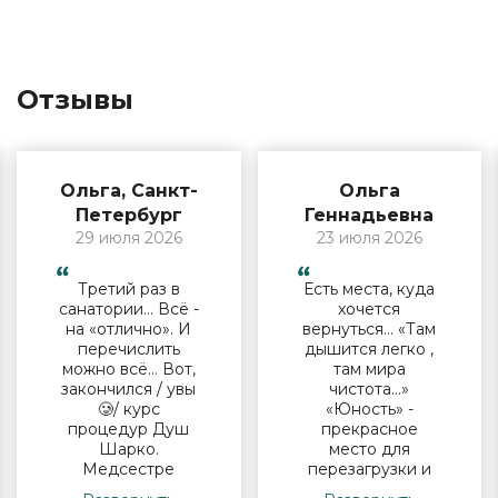
Отзывы
Ольга, Санкт-
Ольга
Петербург
Геннадьевна
29 июля 2026
23 июля 2026
Третий раз в
Есть места, куда
санатории… Всё -
хочется
на «отлично». И
вернуться… «Там
перечислить
дышится легко ,
можно всё… Вот,
там мира
закончился / увы
чистота…»
🥲/ курс
«Юность» -
процедур Душ
прекрасное
Шарко.
место для
Медсестре
перезагрузки и
Виктории -
полноценного