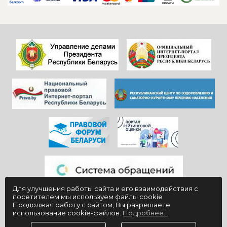
санатория!
другие службы и
Особенно, когда
пожелать
видишь, КАК они
дальнейшего
работают)!
процветания
Здоровья и
красивой и вечно
благополучия
молодой
всем!
«Юности».
Для улучшения работы сайта и его взаимодействия с
посетителем мы используем файлы cookie
Продолжая работу с сайтом, Вы разрешаете
использование cookie-файлов.
Подробнее...