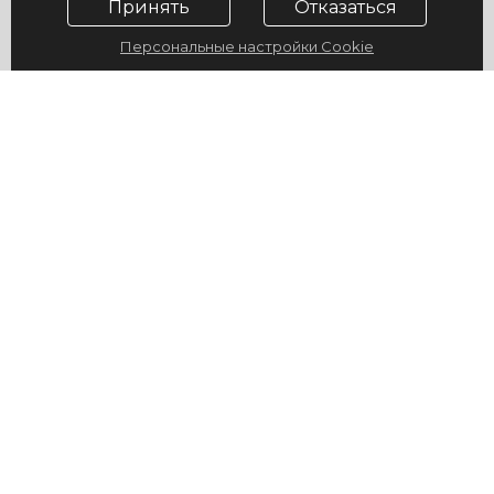
Принять
Отказаться
Персональные настройки Cookie
© 2009-2026, ГУ "Санаторий "Юность", официальный сайт