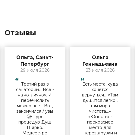
Отзывы
Ольга, Санкт-
Ольга
Петербург
Геннадьевна
29 июля 2026
23 июля 2026
Третий раз в
Есть места, куда
санатории… Всё -
хочется
на «отлично». И
вернуться… «Там
перечислить
дышится легко ,
можно всё… Вот,
там мира
закончился / увы
чистота…»
🥲/ курс
«Юность» -
процедур Душ
прекрасное
Шарко.
место для
Медсестре
перезагрузки и