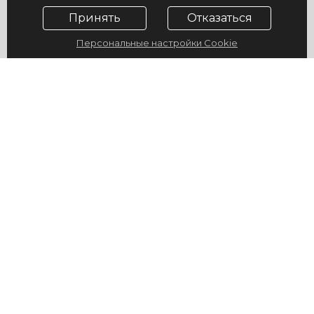
Принять
Отказаться
Персональные настройки Cookie
© 2009-2026, ГУ "Санаторий "Юность", официальный сайт