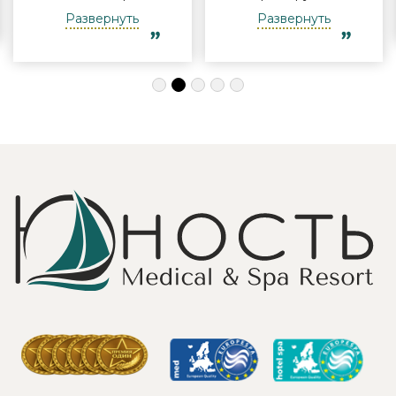
Виктории -
полноценного
Развернуть
Развернуть
огромная
отдыха
благодарность за
компанией и в
индивидуальный
одиночку, семьи
подход, за
с детьми и пар.
деликатность!
Шикарные аква
Работая
зона на свежем
Профессионально
воздухе и
и Грамотно, она
бассейн,
проводит это
огромная
«мероприятие»
территория с
очень комфортно
благоустроенным
для клиента! Вот
пляжем и
услуги уколов
спортивными
озона или
площадками,
углекислого газа;)
море цветов,
Тут главное,
фонтаны и
чтобы
собственный
высококлассные
остров для
врачи,
прогулок, где
выполняющие эти
приятно
процедуры, в
уединиться.
отпуск ходили
Близость к
попеременно;
Минску для меня
дабы не оставить
также было