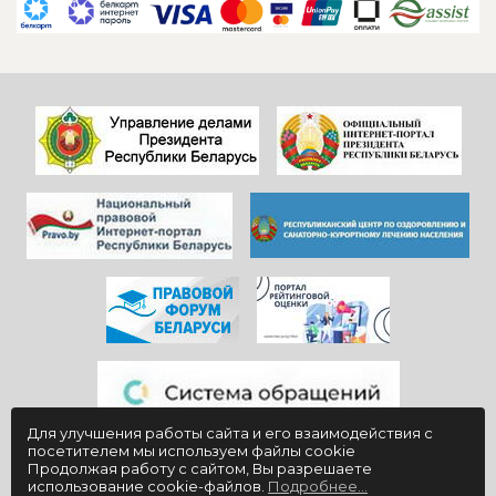
САДОВНИКАМ
ресепшен и
санатория!
другие службы и
Особенно, когда
пожелать
видишь, КАК они
дальнейшего
работают)!
процветания
Здоровья и
красивой и вечно
благополучия
молодой
всем!
«Юности».
Для улучшения работы сайта и его взаимодействия с
посетителем мы используем файлы cookie
Продолжая работу с сайтом, Вы разрешаете
использование cookie-файлов.
Подробнее...