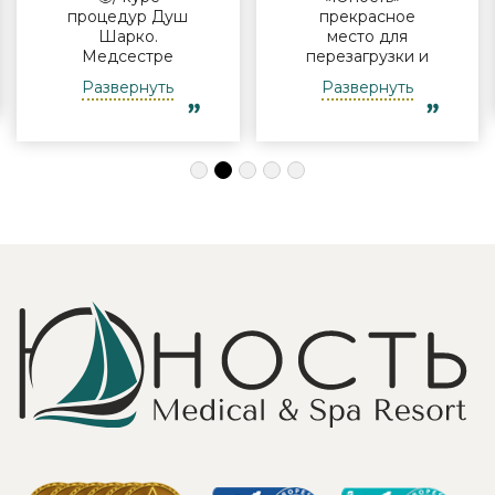
процедур Душ
прекрасное
Шарко.
место для
Медсестре
перезагрузки и
Виктории -
полноценного
Развернуть
Развернуть
огромная
отдыха
благодарность за
компанией и в
индивидуальный
одиночку, семьи
подход, за
с детьми и пар.
деликатность!
Шикарные аква
Работая
зона на свежем
Профессионально
воздухе и
и Грамотно, она
бассейн,
проводит это
огромная
«мероприятие»
территория с
очень комфортно
благоустроенным
для клиента! Вот
пляжем и
услуги уколов
спортивными
озона или
площадками,
углекислого газа;)
море цветов,
Тут главное,
фонтаны и
чтобы
собственный
высококлассные
остров для
врачи,
прогулок, где
выполняющие эти
приятно
процедуры, в
уединиться.