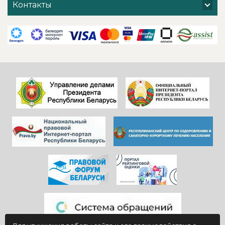
хочется добавить
поблагодарить
Контакты
и от себя- прям
администрацию
низкий поклон
санатория,
всем
сотрудников
САДОВНИКАМ
ресепшен и
санатория!
другие службы и
Особенно, когда
пожелать
видишь, КАК они
дальнейшего
работают)!
процветания
Здоровья и
красивой и вечно
благополучия
молодой
всем!
«Юности».