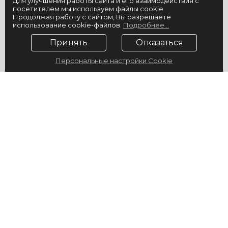
Для улучшения работы сайта и его взаимодействия с
посетителем мы используем файлы cookie
Продолжая работу с сайтом, Вы разрешаете
использование cookie-файлов.
Подробнее...
Принять
Отказаться
Персональные настройки Cookie