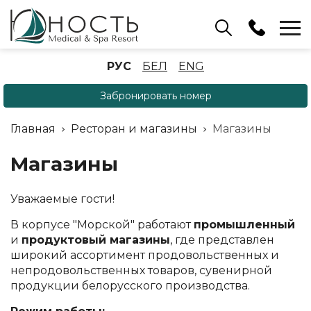
Бассейн
РУС
БЕЛ
ENG
+375 (17) 503 93 22
Забронировать номер
Аренда беседок
(ОРБ Крыжовка)
Главная
Ресторан и магазины
Магазины
+375 (33) 902 35 07
Отдел бронирования
Магазины
+375 (17) 503 91 10
Уважаемые гости!
В корпусе "Морской" работают
промышленный
и
продуктовый магазины
, где представлен
широкий ассортимент продовольственных и
непродовольственных товаров, сувенирной
продукции белорусского производства.