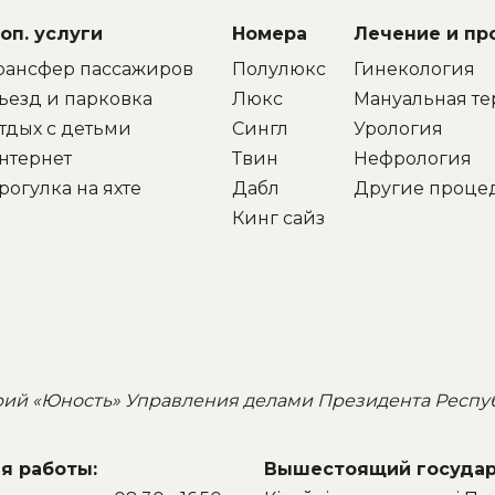
альнейшего процветания
которые почти ежеднев
расивой и вечно молодой
создавали для нас
оп. услуги
Номера
Лечение и п
«Юности».
радостную и приятну
обстановку!
рансфер пассажиров
Полулюкс
Гинекология
ъезд и парковка
Люкс
Мануальная те
тдых с детьми
Сингл
Урология
нтернет
Твин
Нефрология
рогулка на яхте
Дабл
Другие проце
Кинг сайз
рий «Юность» Управления делами Президента Респу
я работы:
Вышестоящий государ