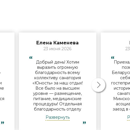
Елена Каменева
23 июня 2026
23
Добрый день! Хотим
Приехал
й
выразить огромную
поз
о
благодарность всему
Беларус
коллективу санатория
себя
и
«Юность» за наш отдых!
гостепри
ие
Все было на высшем
историю
В
уровне — размещение,
санат
ся
питание, медицинские
Минског
процедуры! Отдельная
асоциа
благодарность отделу
заезд в
и
досуга - за мастер-классы,
нам
Развернуть
Р
за помощь в организации
поин
экскурсий, за музыкальные
успевае
ь
вечера! Уже готовимся к
Узнав, 