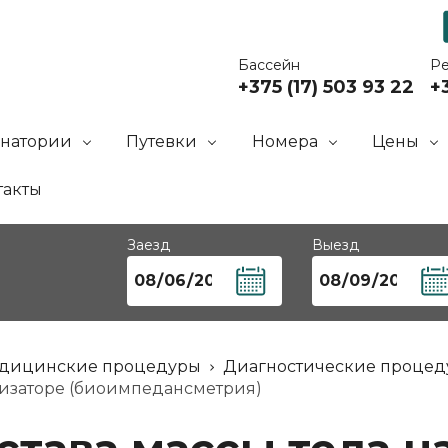
Бассейн
Р
+375 (17) 503 93 22
+3
анатории
Путевки
Номера
Цены
такты
Заезд
Выезд
дицинские процедуры
Диагностические проце
лизаторе (биоимпедансметрия)