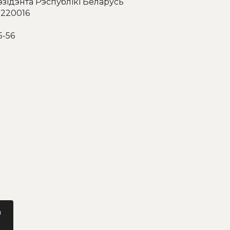
эзідэнта Рэспублікі Беларусь
 220016
5-56
м