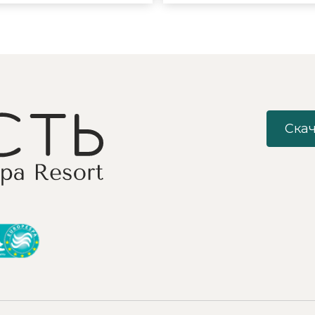
лощадками, море цветов,
отдыхающих своими
фонтаны и собственный
песнями под гитару,
остров для прогулок, где
душевными разговорами
приятно уединиться.
шутками. Они смогли
Близость к Минску для
создать дружескую
меня также было
атмосферу посиделок 
решающим фактором в
костра с вкусным чаем 
ыборе. Понравилось всё -
объединить незнакомы
хороший шведский стол,
друг другу людей так, ч
росторный чистый номер
никто не хотел уходить
Скач
с лучшими видами на
Так же хочу
инское море, острова и
поблагодарить
все побережье,
великолепного баянист
спортивные и
Анатолия за проведени
развлекательные
незабываемых встреч 
мероприятия (пенная
любителями хорового
вечеринка, прогулка на
пения. Благодаря его
яхте по Минскому
неисчерпаемой энергии
водохранилищу и т. д. )
профессионализму на е
Хочется поблагодарить
встречах нет свободны
администрацию
мест, а люди приезжаю
санатория, сотрудников
из года в год к нему,
ресепшен и другие
чтобы вдоволь попеть.
службы и пожелать
Спасибо всем музыканта