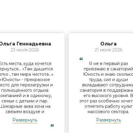
Ольга Геннадьевна
Ольга
23 июля 2026
21 июля 2026
Есть места, куда хочется
Я не в первый раз
ернуться… «Там дышится
приезжаю в санатори
егко , там мира чистота…»
Юность и знаю скольк
«Юность» - прекрасное
труда, сил и души
есто для перезагрузки и
вкладывают сотрудник
полноценного отдыха
санатория в поддержан
компанией и в одиночку,
его высокого уровня. 
семьи с детьми и пар.
этот раз особенно хочет
Шикарные аква зона на
отметить работу культ
свежем воздухе и
массового сектора.
бассейн, огромная
Молодые исполнители 
Развернуть
Развернуть
территория с
организаторы встреч у
лагоустроенным пляжем
костра Дина и Андрей
и спортивными
смогли заинтересоват