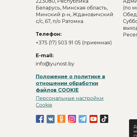
223080, Республика
Админ
Беларусь, Минская область,
(по 
Минский р-н, Ждановичский
Обед:
с/с, 67, п/о Ратомка.
Суббо
выхо
Телефон:
Ресе
+375 (17) 503 91 05 (приемная)
E-mail:
info@yunost.by
Положение о политике в
отношении обработки
файлов COOKIE
Персональные настройки
Cookie
Д
м
П