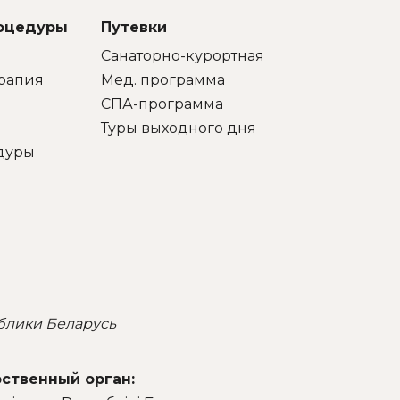
но
«Юность
качест
роцедуры
Путевки
ю
Санаторно-курортная
рапия
Мед. программа
СПА-программа
Туры выходного дня
дуры
блики Беларусь
ственный орган: