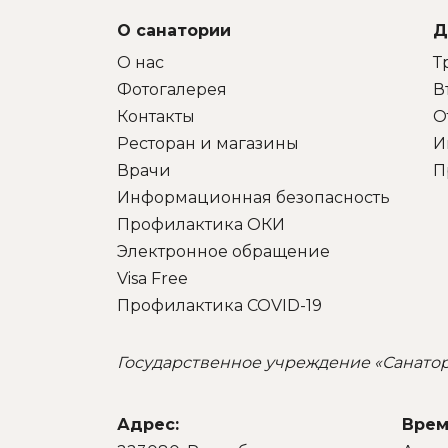
д
поклон всем
к
САДОВНИКАМ санатория!
О санатории
Д
Особенно, когда видишь,
КАК они работают)!
О нас
Т
Здоровья и благополучия
Фотогалерея
В
всем!
Контакты
О
Ресторан и магазины
И
Врачи
П
Информационная безопасность
Профилактика ОКИ
Электронное обращение
Visa Free
Профилактика COVID-19
Государственное учреждение «Санато
Адрес:
Врем