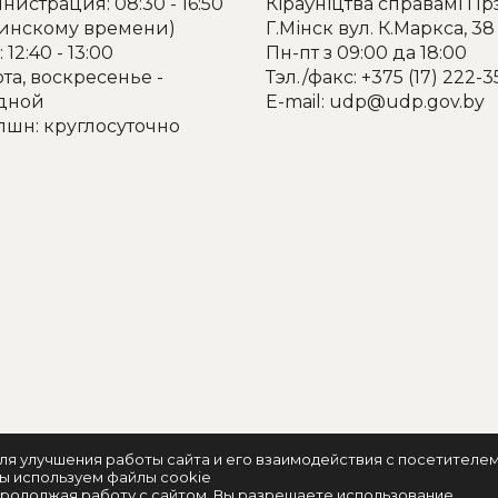
истрация: 08:30 - 16:50
Кіраўніцтва справамі Пр
минскому времени)
Г.Мінск вул. К.Маркса, 38
 12:40 - 13:00
Пн-пт з 09:00 да 18:00
та, воскресенье -
Тэл./факс: +375 (17) 222-3
дной
E-mail: udp@udp.gov.by
пшн: круглосуточно
ля улучшения работы сайта и его взаимодействия с посетителе
ы используем файлы cookie
родолжая работу с сайтом, Вы разрешаете использование