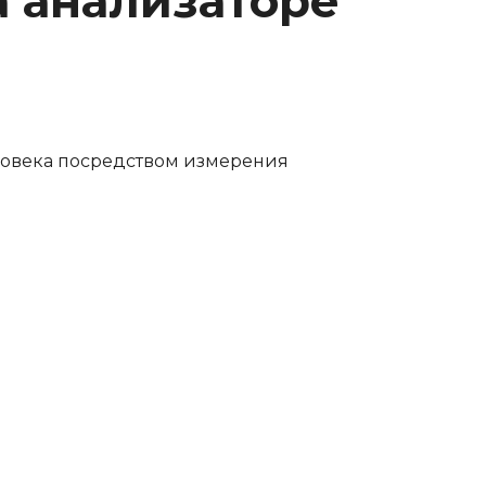
а анализаторе
ловека посредством измерения