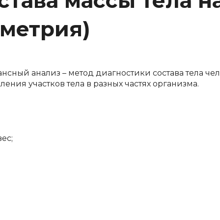
тава массы тела н
метрия)
ный анализ – метод диагностики состава тела че
ения участков тела в разных частях организма.
ес;