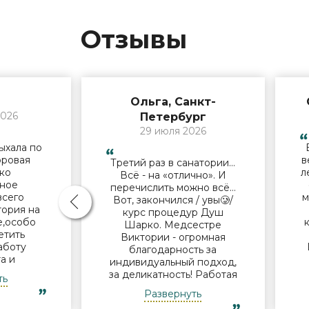
Отзывы
Ольга, Санкт-
2026
Петербург
29 июля 2026
ыхала по
оровая
в
Третий раз в санатории…
ько
л
Всё - на «отлично». И
ное
перечислить можно всё…
всего
м
Вот, закончился / увы🥲/
тория на
курс процедур Душ
е,особо
Шарко. Медсестре
етить
Виктории - огромная
аботу
благодарность за
а и
индивидуальный подход,
лечащему
за деликатность! Работая
ть
 М.Н. за
Профессионально и
Развернуть
подход и
б
Грамотно, она проводит
льные