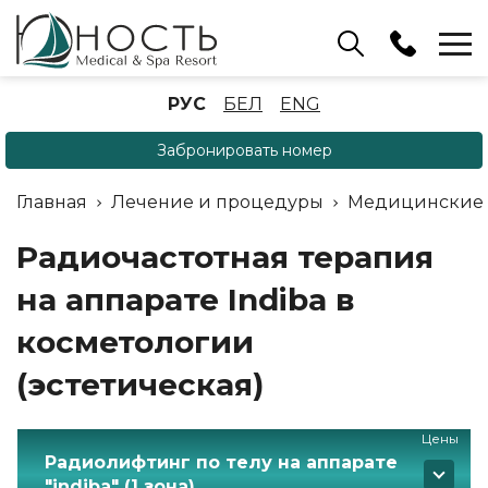
Бассейн
РУС
БЕЛ
ENG
+375 (17) 503 93 22
Забронировать номер
Аренда беседок
(ОРБ Крыжовка)
Главная
Лечение и процедуры
Медицинские
+375 (33) 902 35 07
Отдел бронирования
Радиочастотная терапия
+375 (17) 503 91 10
на аппарате Indiba в
косметологии
(эстетическая)
Цены
Радиолифтинг по телу на аппарате
"indiba" (1 зона)