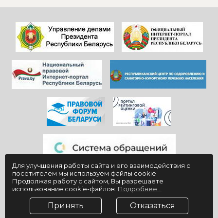
видишь, КАК они
дальнейшего
работают)!
процветания
Здоровья и
красивой и вечно
благополучия
молодой
всем!
«Юности».
Для улучшения работы сайта и его взаимодействия с
посетителем мы используем файлы cookie
Продолжая работу с сайтом, Вы разрешаете
использование cookie-файлов.
Подробнее...
Принять
Отказаться