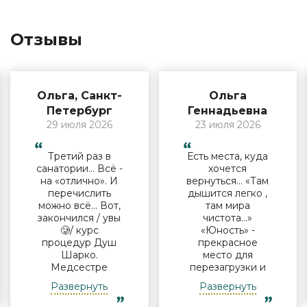
Отзывы
Ольга, Санкт-
Ольга
Петербург
Геннадьевна
29 июля 2026
23 июля 2026
Третий раз в
Есть места, куда
санатории… Всё -
хочется
на «отлично». И
вернуться… «Там
перечислить
дышится легко ,
можно всё… Вот,
там мира
закончился / увы
чистота…»
🥲/ курс
«Юность» -
процедур Душ
прекрасное
Шарко.
место для
Медсестре
перезагрузки и
Виктории -
полноценного
Развернуть
Развернуть
огромная
отдыха
благодарность за
компанией и в