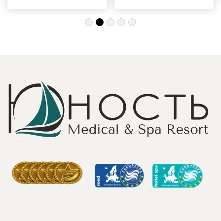
индивидуальный
одиночку, семьи
подход, за
с детьми и пар.
деликатность!
Шикарные аква
Работая
зона на свежем
Профессионально
воздухе и
и Грамотно, она
бассейн,
проводит это
огромная
«мероприятие»
территория с
очень комфортно
благоустроенным
для клиента! Вот
пляжем и
услуги уколов
спортивными
озона или
площадками,
углекислого газа;)
море цветов,
Тут главное,
фонтаны и
чтобы
собственный
высококлассные
остров для
врачи,
прогулок, где
выполняющие эти
приятно
процедуры, в
уединиться.
отпуск ходили
Близость к
попеременно;
Минску для меня
дабы не оставить
также было
- в нашем случае
решающим
- без помощи
фактором в
наши больные
выборе.