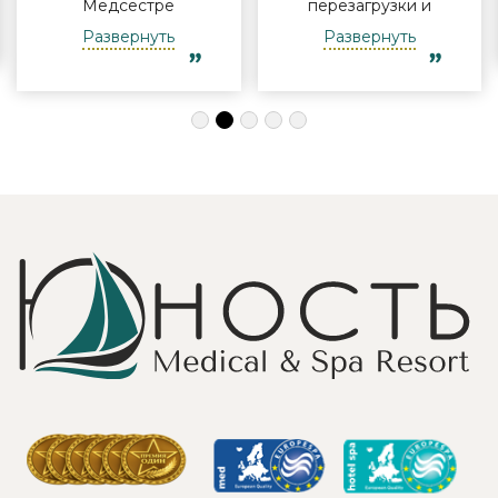
Медсестре
перезагрузки и
Виктории -
полноценного
Развернуть
Развернуть
огромная
отдыха
благодарность за
компанией и в
индивидуальный
одиночку, семьи
подход, за
с детьми и пар.
деликатность!
Шикарные аква
Работая
зона на свежем
Профессионально
воздухе и
и Грамотно, она
бассейн,
проводит это
огромная
«мероприятие»
территория с
очень комфортно
благоустроенным
для клиента! Вот
пляжем и
услуги уколов
спортивными
озона или
площадками,
углекислого газа;)
море цветов,
Тут главное,
фонтаны и
чтобы
собственный
высококлассные
остров для
врачи,
прогулок, где
выполняющие эти
приятно
процедуры, в
уединиться.
отпуск ходили
Близость к
попеременно;
Минску для меня