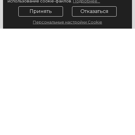
использование cookie-файлов.
Подробнее...
Принять
Отказаться
Персональные настройки Cookie
© 2009-2026, ГУ "Санаторий "Юность", официальный сайт