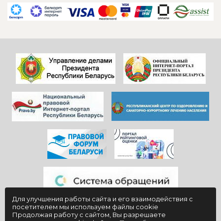
всем
сотрудников
САДОВНИКАМ
ресепшен и
санатория!
другие службы и
Особенно, когда
пожелать
видишь, КАК они
дальнейшего
работают)!
процветания
Здоровья и
красивой и вечно
благополучия
молодой
всем!
«Юности».
Для улучшения работы сайта и его взаимодействия с
посетителем мы используем файлы cookie
Продолжая работу с сайтом, Вы разрешаете