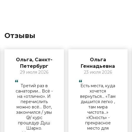
Отзывы
Ольга, Санкт-
Ольга
Петербург
Геннадьевна
29 июля 2026
23 июля 2026
Третий раз в
Есть места, куда
санатории… Всё -
хочется
на «отлично». И
вернуться… «Там
перечислить
дышится легко ,
можно всё… Вот,
там мира
закончился / увы
чистота…»
🥲/ курс
«Юность» -
процедур Душ
прекрасное
Шарко.
место для