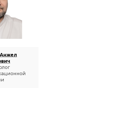
 Анжел
ович
олог
кационной
ии