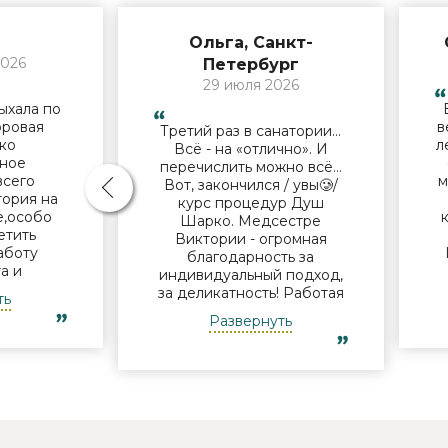
Ольга, Санкт-
2026
Петербург
29 июля 2026
ыхала по
оровая
в
Третий раз в санатории…
ько
л
Всё - на «отлично». И
ное
перечислить можно всё…
всего
м
Вот, закончился / увы🥲/
тория на
курс процедур Душ
е,особо
Шарко. Медсестре
етить
Виктории - огромная
аботу
благодарность за
а и
индивидуальный подход,
лечащему
за деликатность! Работая
ть
 М.Н. за
Профессионально и
Развернуть
подход и
б
Грамотно, она проводит
льные
это «мероприятие» очень
и по
п
комфортно для клиента!
ему
Вот услуги уколов озона
ельно
или углекислого газа;) Тут
годарить
главное, чтобы
ассаж .
высококлассные врачи,