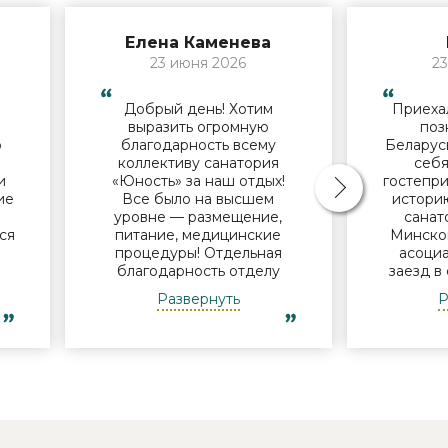
Елена Каменева
23 июня 2026
23
Добрый день! Хотим
Приехал
й
выразить огромную
поз
о
благодарность всему
Беларус
коллективу санатория
себя
и
«Юность» за наш отдых!
гостепри
ие
Все было на высшем
историю
В
уровне — размещение,
санат
ся
питание, медицинские
Минског
процедуры! Отдельная
асоциа
благодарность отделу
заезд в
и
досуга - за мастер-классы,
нам
Развернуть
Р
за помощь в организации
поин
экскурсий, за музыкальные
успевае
ь
вечера! Уже готовимся к
Узнав, 
новому приезду в Ваш
но с
санаторий! Удачи в
пообеща
 и
дальнейшей работе! Роза,
что-ни
Елена, Елена, Александра
дороги.
еще не в