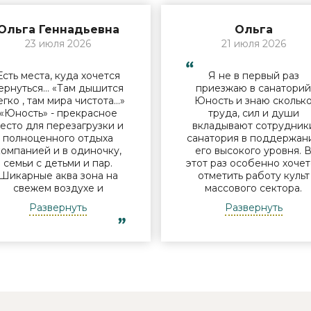
Ольга Геннадьевна
Ольга
23 июля 2026
21 июля 2026
Есть места, куда хочется
Я не в первый раз
ернуться… «Там дышится
приезжаю в санатори
егко , там мира чистота…»
Юность и знаю скольк
«Юность» - прекрасное
труда, сил и души
есто для перезагрузки и
вкладывают сотрудник
полноценного отдыха
санатория в поддержан
компанией и в одиночку,
его высокого уровня. 
семьи с детьми и пар.
этот раз особенно хочет
Шикарные аква зона на
отметить работу культ
свежем воздухе и
массового сектора.
бассейн, огромная
Молодые исполнители 
Развернуть
Развернуть
территория с
организаторы встреч у
лагоустроенным пляжем
костра Дина и Андрей
и спортивными
смогли заинтересоват
лощадками, море цветов,
отдыхающих своими
фонтаны и собственный
песнями под гитару,
остров для прогулок, где
душевными разговорами
приятно уединиться.
шутками. Они смогли
Близость к Минску для
создать дружескую