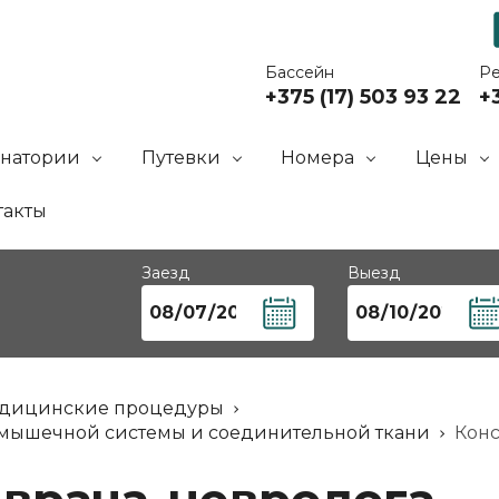
Бассейн
Р
+375 (17) 503 93 22
+3
анатории
Путевки
Номера
Цены
такты
Заезд
Выезд
дицинские процедуры
-мышечной системы и соединительной ткани
Конс