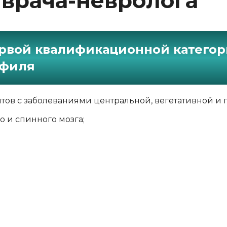
 врача-невролога
ервой квалификационной катего
офиля
тов с заболеваниями центральной, вегетативной и
о и спинного мозга;