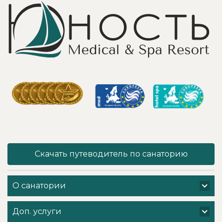
для клиента! Вот
пляжем и
услуги уколов
спортивными
озона или
площадками,
углекислого газа;)
море цветов,
Тут главное,
фонтаны и
чтобы
собственный
высококлассные
остров для
врачи,
прогулок, где
выполняющие эти
приятно
процедуры, в
уединиться.
отпуск ходили
Близость к
попеременно;
Минску для меня
дабы не оставить
также было
- в нашем случае
решающим
- без помощи
фактором в
наши больные
выборе.
спинки и суставы!
Понравилось всё
Скачать путеводитель по санаторию
Вот работа
- хороший
кабинета
шведский стол,
физиотерапии -
просторный
О санатории
именно
чистый номер с
командная -
лучшими видами
слаженная и
на Минское море,
Доп. услуги
профессиональная
острова и все
- забота о нас.
побережье,