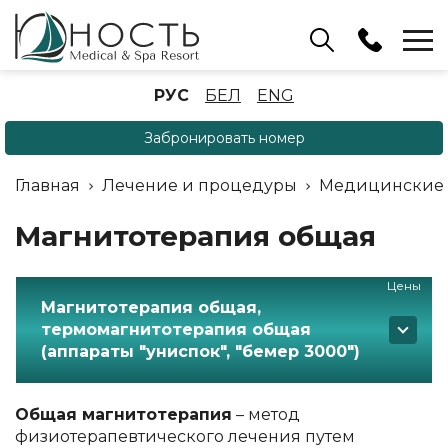
Бассейн
РУС
БЕЛ
ENG
+375 (17) 503 93 22
Забронировать номер
Аренда беседок
(ОРБ Крыжовка)
Главная
Лечение и процедуры
Медицинские
+375 (33) 902 35 07
Отдел бронирования
Магнитотерапия общая
+375 (17) 503 91 10
Цены
Магнитотерапия общая,
термомагнитотерапия общая
(аппараты "униспок", "бемер 3000")
Общая магнитотерапия
– метод
физиотерапевтического лечения путем