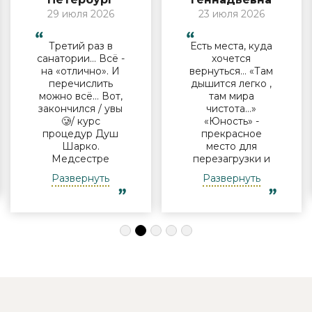
29 июля 2026
23 июля 2026
Третий раз в
Есть места, куда
санатории… Всё -
хочется
на «отлично». И
вернуться… «Там
перечислить
дышится легко ,
можно всё… Вот,
там мира
закончился / увы
чистота…»
🥲/ курс
«Юность» -
процедур Душ
прекрасное
Шарко.
место для
Медсестре
перезагрузки и
Виктории -
полноценного
Развернуть
Развернуть
огромная
отдыха
благодарность за
компанией и в
индивидуальный
одиночку, семьи
подход, за
с детьми и пар.
деликатность!
Шикарные аква
Работая
зона на свежем
Профессионально
воздухе и
и Грамотно, она
бассейн,
проводит это
огромная
«мероприятие»
территория с
очень комфортно
благоустроенным