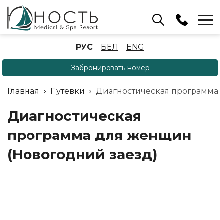
Бассейн
РУС
БЕЛ
ENG
+375 (17) 503 93 22
Забронировать номер
Аренда беседок
(ОРБ Крыжовка)
Главная
Путевки
Диагностическая программа 
+375 (33) 902 35 07
Отдел бронирования
Диагностическая
+375 (17) 503 91 10
программа для женщин
(Новогодний заезд)