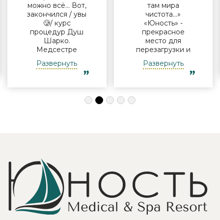
можно всё… Вот,
там мира
закончился / увы
чистота…»
🥲/ курс
«Юность» -
процедур Душ
прекрасное
Шарко.
место для
Медсестре
перезагрузки и
Виктории -
полноценного
Развернуть
Развернуть
огромная
отдыха
благодарность за
компанией и в
индивидуальный
одиночку, семьи
подход, за
с детьми и пар.
деликатность!
Шикарные аква
Работая
зона на свежем
Профессионально
воздухе и
и Грамотно, она
бассейн,
проводит это
огромная
«мероприятие»
территория с
очень комфортно
благоустроенным
для клиента! Вот
пляжем и
услуги уколов
спортивными
озона или
площадками,
углекислого газа;)
море цветов,
Тут главное,
фонтаны и
чтобы
собственный
высококлассные
остров для