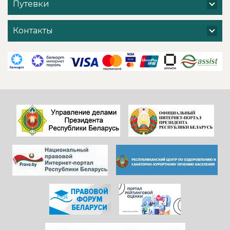
Путевки
территории
водохранилищу и
санатория - очень
т. д. ) Хочется
хочется добавить
поблагодарить
Контакты
и от себя- прям
администрацию
низкий поклон
санатория,
всем
сотрудников
САДОВНИКАМ
ресепшен и
санатория!
другие службы и
Особенно, когда
пожелать
видишь, КАК они
дальнейшего
работают)!
процветания
Здоровья и
красивой и вечно
благополучия
молодой
всем!
«Юности».