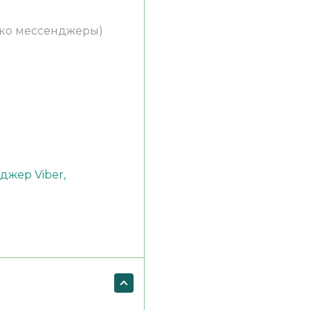
ько мессенджеры)
)
джер Viber,