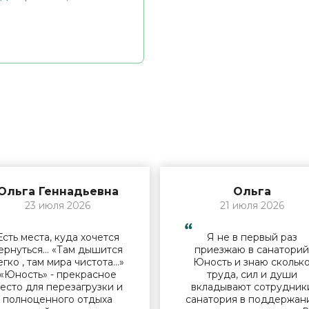
Ольга Геннадьевна
Ольга
23 июля 2026
21 июля 2026
Есть места, куда хочется
Я не в первый раз
ернуться… «Там дышится
приезжаю в санатори
егко , там мира чистота…»
Юность и знаю скольк
«Юность» - прекрасное
труда, сил и души
есто для перезагрузки и
вкладывают сотрудник
полноценного отдыха
санатория в поддержан