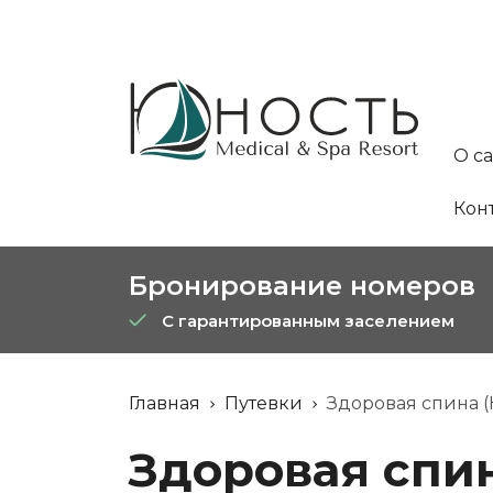
О с
Кон
Бронирование номеров
С гарантированным заселением
Главная
Путевки
Здоровая спина 
Здоровая спин