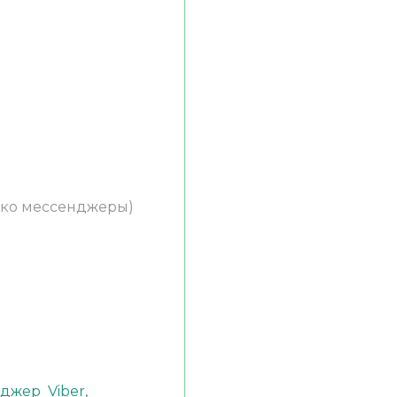
ько мессенджеры)
)
енджер
Viber,