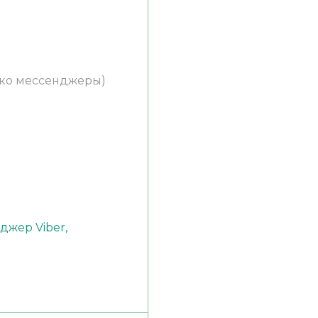
ько мессенджеры)
)
джер Viber,