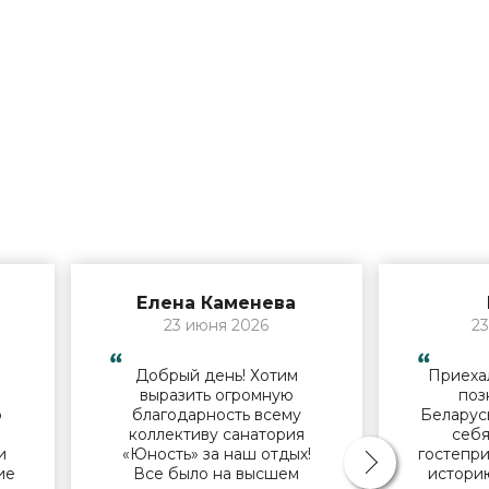
Елена Каменева
23 июня 2026
23
Добрый день! Хотим
Приехал
й
выразить огромную
поз
о
благодарность всему
Беларус
коллективу санатория
себя
и
«Юность» за наш отдых!
гостепри
ие
Все было на высшем
историю