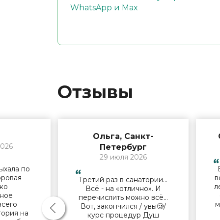
WhatsApp и Max
Отзывы
Ольга, Санкт-
2026
Петербург
29 июля 2026
ыхала по
оровая
в
Третий раз в санатории…
ько
л
Всё - на «отлично». И
ное
перечислить можно всё…
всего
м
Вот, закончился / увы🥲/
тория на
курс процедур Душ